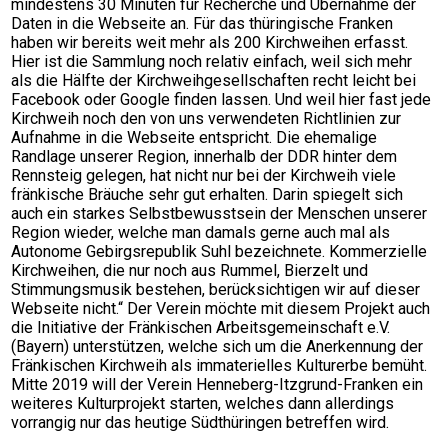
mindestens 30 Minuten für Recherche und Übernahme der
Daten in die Webseite an. Für das thüringische Franken
haben wir bereits weit mehr als 200 Kirchweihen erfasst.
Hier ist die Sammlung noch relativ einfach, weil sich mehr
als die Hälfte der Kirchweihgesellschaften recht leicht bei
Facebook oder Google finden lassen. Und weil hier fast jede
Kirchweih noch den von uns verwendeten Richtlinien zur
Aufnahme in die Webseite entspricht. Die ehemalige
Randlage unserer Region, innerhalb der DDR hinter dem
Rennsteig gelegen, hat nicht nur bei der Kirchweih viele
fränkische Bräuche sehr gut erhalten. Darin spiegelt sich
auch ein starkes Selbstbewusstsein der Menschen unserer
Region wieder, welche man damals gerne auch mal als
Autonome Gebirgsrepublik Suhl bezeichnete. Kommerzielle
Kirchweihen, die nur noch aus Rummel, Bierzelt und
Stimmungsmusik bestehen, berücksichtigen wir auf dieser
Webseite nicht.“ Der Verein möchte mit diesem Projekt auch
die Initiative der Fränkischen Arbeitsgemeinschaft e.V.
(Bayern) unterstützen, welche sich um die Anerkennung der
Fränkischen Kirchweih als immaterielles Kulturerbe bemüht.
Mitte 2019 will der Verein Henneberg-Itzgrund-Franken ein
weiteres Kulturprojekt starten, welches dann allerdings
vorrangig nur das heutige Südthüringen betreffen wird.