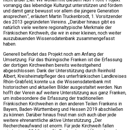
vorrangig das lebendige Kulturgut unterstützen und fördern
und damit ganz bewusst vor allem die jüngere Generation
ansprechen.“, erläutert Martin Truckenbrodt, 1. Vorsitzender
des 2013 gegründeten Vereins. „Darüber hinaus gibt es
natürlich viele weitere regionaltypische Merkmale der
Fränkischen Kirchweih, die wir in einer kleinen, noch weiter
auszubauenden Wissensdatenbank zusammengefasst
haben.
Generell befindet das Projekt noch am Anfang der
Umsetzung. Für das thüringische Franken ist die Erfassung
der dortigen Kirchweihen bereits weitestgehend
abgeschlossen. Dank der Unterstützung durch Reinhold
Albert, Kreisheimatpfleger des unterfränkischen Landkreises
Rhön-Grabfeld, konnte u.a. die Wissensdatenbank mit
historischen und aktuellen Bilder ausgestaltet werden. Nun
hofft der Verein auf weitere Unterstützung aus ganz Franken,
um insbesondere die Erfassung der traditionellen
Fränkischen Kirchweihen in den anderen Teilen Frankens in
Bayern, Baden-Württemberg und Hessen 2019 abschließen
zu können. Darüber hinaus freut man sich auch über jede
weitere ehrenamtliche aktive Unterstützung. „Der
Rechercheaufwand ist enorm. Für jede Kirchweih fallen