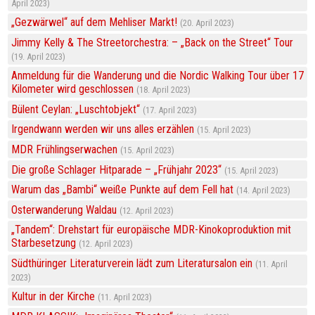
April 2023
„Gezwärwel“ auf dem Mehliser Markt!
20. April 2023
Jimmy Kelly & The Streetorchestra: – „Back on the Street“ Tour
19. April 2023
Anmeldung für die Wanderung und die Nordic Walking Tour über 17
Kilometer wird geschlossen
18. April 2023
Bülent Ceylan: „Luschtobjekt“
17. April 2023
Irgendwann werden wir uns alles erzählen
15. April 2023
MDR Frühlingserwachen
15. April 2023
Die große Schlager Hitparade – „Frühjahr 2023“
15. April 2023
Warum das „Bambi“ weiße Punkte auf dem Fell hat
14. April 2023
Osterwanderung Waldau
12. April 2023
„Tandem“: Drehstart für europäische MDR-Kinokoproduktion mit
Starbesetzung
12. April 2023
Südthüringer Literaturverein lädt zum Literatursalon ein
11. April
2023
Kultur in der Kirche
11. April 2023