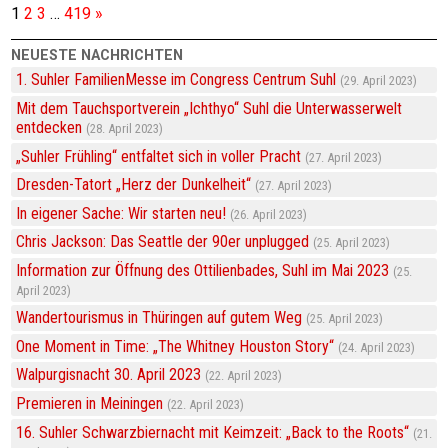
1
2
3
…
419
»
NEUESTE NACHRICHTEN
1. Suhler FamilienMesse im Congress Centrum Suhl
29. April 2023
Mit dem Tauchsportverein „Ichthyo“ Suhl die Unterwasserwelt
entdecken
28. April 2023
„Suhler Frühling“ entfaltet sich in voller Pracht
27. April 2023
Dresden-Tatort „Herz der Dunkelheit“
27. April 2023
In eigener Sache: Wir starten neu!
26. April 2023
Chris Jackson: Das Seattle der 90er unplugged
25. April 2023
Information zur Öffnung des Ottilienbades, Suhl im Mai 2023
25.
April 2023
Wandertourismus in Thüringen auf gutem Weg
25. April 2023
One Moment in Time: „The Whitney Houston Story“
24. April 2023
Walpurgisnacht 30. April 2023
22. April 2023
Premieren in Meiningen
22. April 2023
16. Suhler Schwarzbiernacht mit Keimzeit: „Back to the Roots“
21.