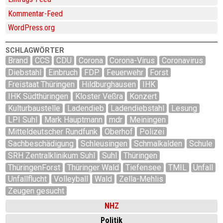
Kommentar-Feed
WordPress.org
SCHLAGWÖRTER
Brand
CCS
CDU
Corona
Corona-Virus
Coronavirus
Diebstahl
Einbruch
FDP
Feuerwehr
Forst
Freistaat Thüringen
Hildburghausen
IHK
IHK Südthüringen
Kloster Veßra
Konzert
Kulturbaustelle
Ladendieb
Ladendiebstahl
Lesung
LPI Suhl
Mark Hauptmann
mdr
Meiningen
Mitteldeutscher Rundfunk
Oberhof
Polizei
Sachbeschädigung
Schleusingen
Schmalkalden
Schule
SRH Zentralklinikum Suhl
Suhl
Thüringen
ThüringenForst
Thüringer Wald
Tiefensee
TMIL
Unfall
Unfallflucht
Volleyball
Wald
Zella-Mehlis
Zeugen gesucht
NHZ
Politik