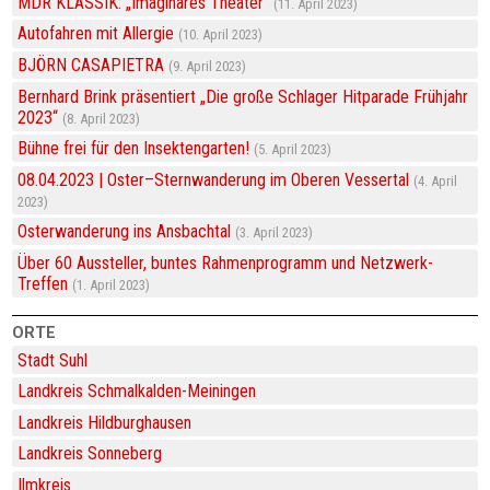
MDR KLASSIK: „Imaginäres Theater“
11. April 2023
Autofahren mit Allergie
10. April 2023
BJÖRN CASAPIETRA
9. April 2023
Bernhard Brink präsentiert „Die große Schlager Hitparade Frühjahr
2023“
8. April 2023
Bühne frei für den Insektengarten!
5. April 2023
08.04.2023 | Oster–Sternwanderung im Oberen Vessertal
4. April
2023
Osterwanderung ins Ansbachtal
3. April 2023
Über 60 Aussteller, buntes Rahmenprogramm und Netzwerk-
Treffen
1. April 2023
ORTE
Stadt Suhl
Landkreis Schmalkalden-Meiningen
Landkreis Hildburghausen
Landkreis Sonneberg
Ilmkreis